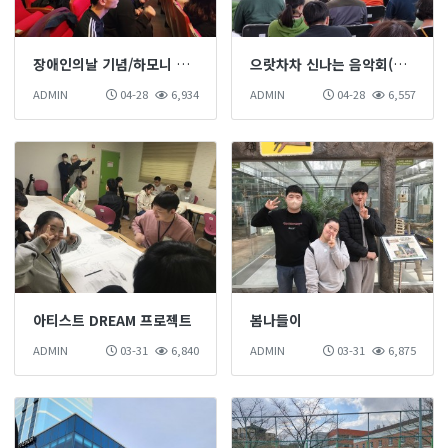
장애인의날 기념/하모니 문화 공연
으랏차차 신나는 음악회(찾아가는 오케스트라 공연)
ADMIN
04-28
6,934
ADMIN
04-28
6,557
아티스트 DREAM 프로젝트
봄나들이
ADMIN
03-31
6,840
ADMIN
03-31
6,875