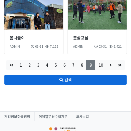
봄나들이
풋살교실
ADMIN
03-31
7,128
ADMIN
03-31
6,421
1
2
3
4
5
6
7
8
9
10
검색
개인정보취급방침
이메일무단수집거부
오시는길