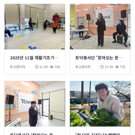
2025년 11월 재활기초기능훈련 진행
토닥봉사단 '찾아오는 문화공연' (2)
최고관리자
12-09
784
최고관리자
12-09
755
토닥봉사단 '찾아오는 문화공연' (1)
'정 담은 김치'나눔캠페인