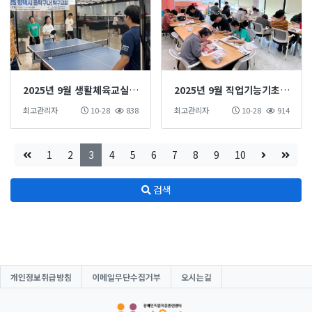
2025년 9월 생활체육교실(탁구)
2025년 9월 직업기능기초훈련 진행
최고관리자
10-28
838
최고관리자
10-28
914
1
2
3
4
5
6
7
8
9
10
검색
개인정보취급방침
이메일무단수집거부
오시는길