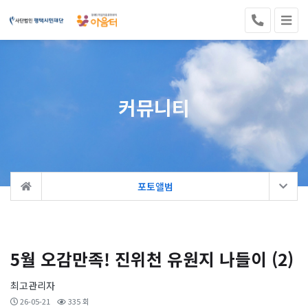
커뮤니티
포토앨범
5월 오감만족! 진위천 유원지 나들이 (2)
최고관리자
26-05-21
335 회