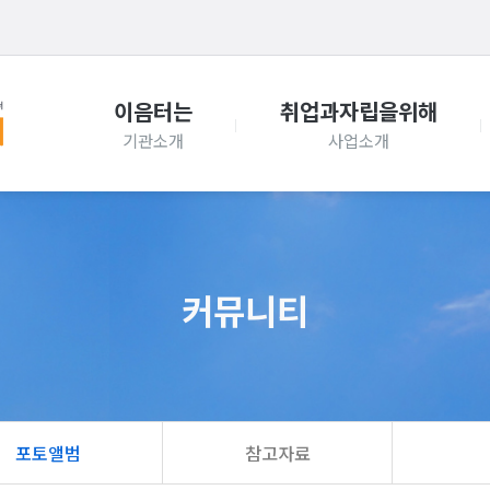
이음터는
취업과자립을위해
커뮤니티
포토앨범
참고자료