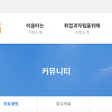
이음터는
취업과자립을위해
커뮤니티
포토앨범
참고자료